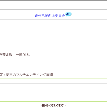
創作活動向上委員会
ラ夢多数。一部R18。
固定♀夢主のマルチエンディング展開
-携帯ﾚﾝﾀﾙﾗﾝｷﾝｸﾞ-