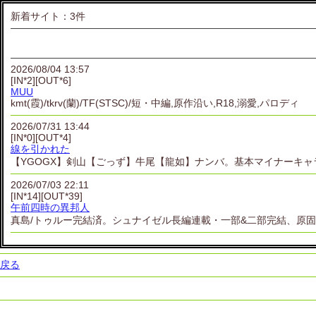
新着サイト：3件
2026/08/04 13:57
[IN*2][OUT*6]
MUU
kmt(霞)/tkrv(蘭)/TF(STSC)/短・中編,原作沿い,R18,溺愛,パロディ
2026/07/31 13:44
[IN*0][OUT*4]
線を引かれた
【YGOGX】剣山【ごっず】牛尾【龍如】ナンバ。基本マイナーキャ
2026/07/03 22:11
[IN*14][OUT*39]
午前四時の異邦人
真島/トゥルー完結済。シュナイゼル長編連載・一部&二部完結、原
戻る