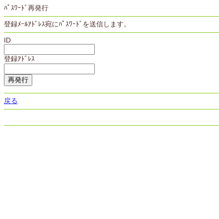
ﾊﾟｽﾜｰﾄﾞ再発行
登録ﾒｰﾙｱﾄﾞﾚｽ宛にﾊﾟｽﾜｰﾄﾞを送信します。
ID
登録ｱﾄﾞﾚｽ
戻る