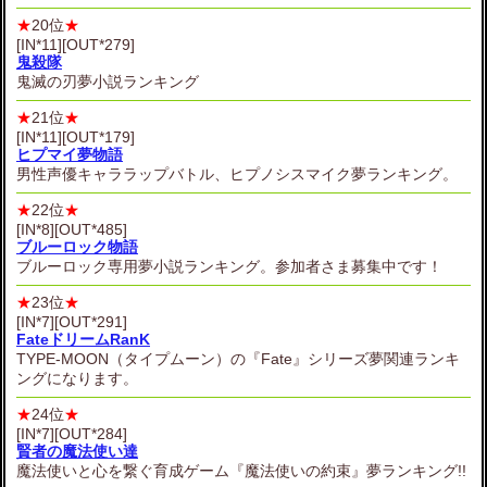
★
20位
★
[IN*11][OUT*279]
鬼殺隊
鬼滅の刃夢小説ランキング
★
21位
★
[IN*11][OUT*179]
ヒプマイ夢物語
男性声優キャララップバトル、ヒプノシスマイク夢ランキング。
★
22位
★
[IN*8][OUT*485]
ブルーロック物語
ブルーロック専用夢小説ランキング。参加者さま募集中です！
★
23位
★
[IN*7][OUT*291]
FateドリームRanK
TYPE-MOON（タイプムーン）の『Fate』シリーズ夢関連ランキ
ングになります。
★
24位
★
[IN*7][OUT*284]
賢者の魔法使い達
魔法使いと心を繋ぐ育成ゲーム『魔法使いの約束』夢ランキング!!