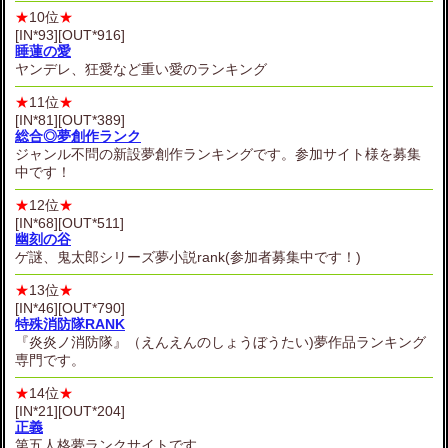
★
10位
★
[IN*93][OUT*916]
睡蓮の愛
ヤンデレ、狂愛など重い愛のランキング
★
11位
★
[IN*81][OUT*389]
総合◎夢創作ランク
ジャンル不問の新設夢創作ランキングです。参加サイト様を募集
中です！
★
12位
★
[IN*68][OUT*511]
幽刻の谷
ゲ謎、鬼太郎シリーズ夢小説rank(参加者募集中です！)
★
13位
★
[IN*46][OUT*790]
特殊消防隊RANK
『炎炎ノ消防隊』（えんえんのしょうぼうたい)夢作品ランキング
専門です。
★
14位
★
[IN*21][OUT*204]
正義
第五人格夢ランクサイトです