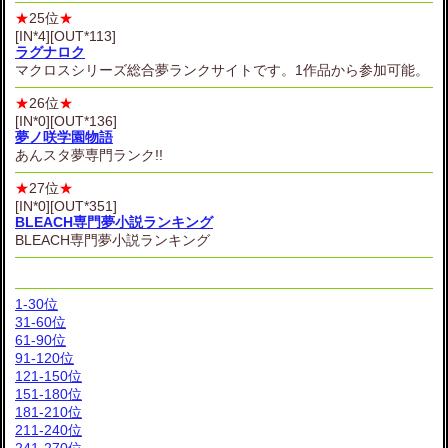
★
25位
★
[IN*4][OUT*113]
ラグナロク
マクロスシリーズ総合夢ランクサイトです。1作品から参加可能。
★
26位
★
[IN*0][OUT*136]
夢ノ咲学園物語
あんスタ夢専門ランク!!
★
27位
★
[IN*0][OUT*351]
BLEACH専門夢小説ランキング
BLEACH専門夢小説ランキング
1-30位
31-60位
61-90位
91-120位
121-150位
151-180位
181-210位
211-240位