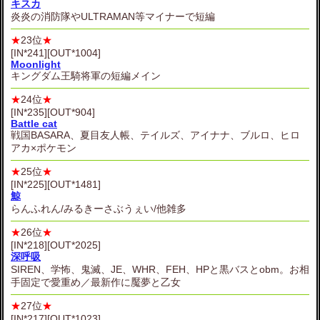
キスカ
炎炎の消防隊やULTRAMAN等マイナーで短編
★
23位
★
[IN*241][OUT*1004]
Moonlight
キングダム王騎将軍の短編メイン
★
24位
★
[IN*235][OUT*904]
Battle cat
戦国BASARA、夏目友人帳、テイルズ、アイナナ、ブルロ、ヒロ
アカ×ポケモン
★
25位
★
[IN*225][OUT*1481]
鯨
らんふれん/みるきーさぶうぇい/他雑多
★
26位
★
[IN*218][OUT*2025]
深呼吸
SIREN、学怖、鬼滅、JE、WHR、FEH、HPと黒バスとobm。お相
手固定で愛重め／最新作に魘夢と乙女
★
27位
★
[IN*217][OUT*1023]