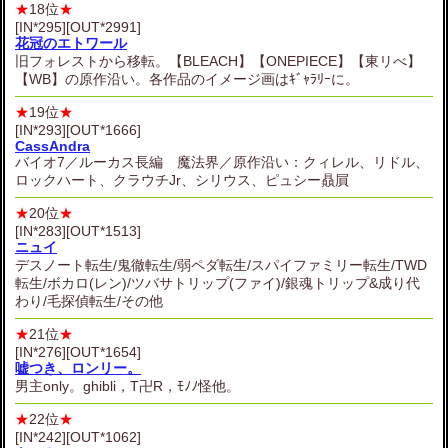
★
18位
★
[IN*295][OUT*2991]
花冠のエトワール
旧フォレストから移転。【BLEACH】【ONEPIECE】【東リべ】
【WB】の原作沿い。各作品のイメージ画はｷﾞｬﾗﾘｰに。
★
19位
★
[IN*293][OUT*1666]
CassAndra
バイオ7／ルーカス長編 魔法界／原作沿い：クィレル、リドル、
ロックハート、クラウチJr、シリウス、ピュシー贔屓
★
20位
★
[IN*283][OUT*1513]
ニュイ
デスノート転生/鬼徹転生/弱ペダ転生/スパイファミリー転生/TWD
転生/ボカロ(レン)/ツバサトリップ(ファイ)/銀魂トリップ&成り代
わり/毛探偵転生/その他
★
21位
★
[IN*276][OUT*1654]
嘘つき、ロンリー。
男主only。ghibli，T卍R，ﾓﾉﾉ怪他。
★
22位
★
[IN*242][OUT*1062]