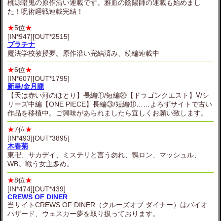
桃源暗鬼の原作沿い連載です。雅血の陰陽師の連載も始めまし
た！呪術廻戦連載完結！
★
5位
★
[IN*947][OUT*2515]
プラチナ
魔法学校教授夢。原作沿い完結済み、続編連載中
★
6位
★
[IN*607][OUT*1795]
新星/金月朧
【天は赤い河のほとり】長編①/短編⑳【ドラゴンクエスト】Ⅴ/シ
リーズ中編【ONE PIECE】長編③/短編⑪……よろずサイトで古い
作品を移植中。ご興味があられましたら宜しくお願い致します。
★
7位
★
[IN*493][OUT*3895]
木春菊
東卍、サカデイ、ミステリと言う勿れ、鴨ロン、マッシュル、
WB。戦う女主多め。
★
8位
★
[IN*474][OUT*439]
CREWS OF DINER
当サイトCREWS OF DINER（クルーズオブ ダイナー）はバイオ
ハザード、ウェスカー夢を取り扱っております。