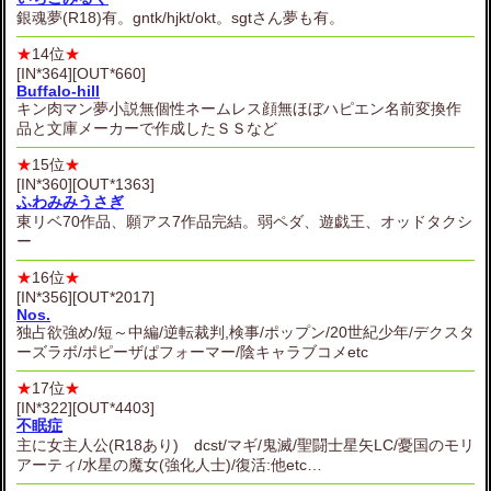
銀魂夢(R18)有。gntk/hjkt/okt。sgtさん夢も有。
★
14位
★
[IN*364][OUT*660]
Buffalo-hill
キン肉マン夢小説無個性ネームレス顔無ほぼハピエン名前変換作
品と文庫メーカーで作成したＳＳなど
★
15位
★
[IN*360][OUT*1363]
ふわみみうさぎ
東リベ70作品、願アス7作品完結。弱ペダ、遊戯王、オッドタクシ
ー
★
16位
★
[IN*356][OUT*2017]
Nos.
独占欲強め/短～中編/逆転裁判,検事/ポップン/20世紀少年/デクスタ
ーズラボ/ポピーザぱフォーマー/陰キャラブコメetc
★
17位
★
[IN*322][OUT*4403]
不眠症
主に女主人公(R18あり) dcst/マギ/鬼滅/聖闘士星矢LC/憂国のモリ
アーティ/水星の魔女(強化人士)/復活:他etc…