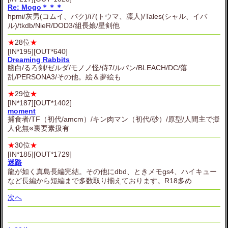
Re: Mogo＊＊＊
hpmi/灰男(コムイ、バク)/i7(トウマ、凛人)/Tales(シャル、イバ
ル)/tkdb/NieR/DOD3/組長娘/星剣他
★
28位
★
[IN*195][OUT*640]
Dreaming Rabbits
幽白/るろ剣/ゼルダ/モノノ怪/侍7/ルパン/BLEACH/DC/落
乱/PERSONA3/その他。絵＆夢絵も
★
29位
★
[IN*187][OUT*1402]
moment
捕食者/TF（初代/amcm）/キン肉マン（初代/砂）/原型/人間主で擬
人化無※裏要素扱有
★
30位
★
[IN*185][OUT*1729]
迷路
龍が如く真島長編完結。その他にdbd、ときメモgs4、ハイキュー
など長編から短編まで多数取り揃えております。R18多め
次へ