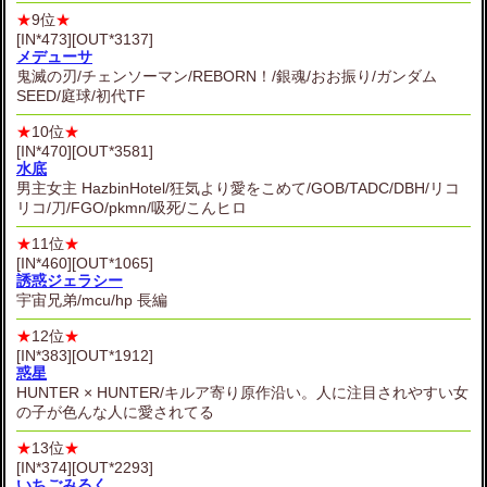
★
9位
★
[IN*473][OUT*3137]
メデューサ
鬼滅の刃/チェンソーマン/REBORN！/銀魂/おお振り/ガンダム
SEED/庭球/初代TF
★
10位
★
[IN*470][OUT*3581]
水底
男主女主 HazbinHotel/狂気より愛をこめて/GOB/TADC/DBH/リコ
リコ/刀/FGO/pkmn/吸死/こんヒロ
★
11位
★
[IN*460][OUT*1065]
誘惑ジェラシー
宇宙兄弟/mcu/hp 長編
★
12位
★
[IN*383][OUT*1912]
惑星
HUNTER × HUNTER/キルア寄り原作沿い。人に注目されやすい女
の子が色んな人に愛されてる
★
13位
★
[IN*374][OUT*2293]
いちごみるく