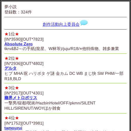
夢小説
登録数：324件
創作活動向上委員会
★
1位
★
[IN*3590][OUT*7823]
Absolute Zero
tkrv&BJ～の手紙(龍星、W林等)/juju/R18/※他特殊物、雑多兼業
★
2位
★
[IN*2936][OUT*4802]
デルタ
ヒプ MHA 呪 ハリポタ ゲ謎 金カム DC WB まじ快 SW PHM/一部
R18,BLD
★
3位
★
[IN*2917][OUT*4301]
幽界メトロポリス
一撃男/獄都/呪術/HazbinHotel/OFF/pkmn/SILENT
HILL/SIREN/UT/WOYほか雑食
★
4位
★
[IN*1752][OUT*3981]
tamourui