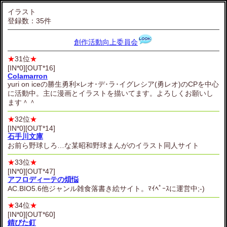
イラスト
登録数：35件
創作活動向上委員会
★
31位
★
[IN*0][OUT*16]
Colamarron
yuri on iceの勝生勇利×レオ･デ･ラ･イグレシア(勇レオ)のCPを中心
に活動中。主に漫画とイラストを描いてます。よろしくお願いし
ます＾＾
★
32位
★
[IN*0][OUT*14]
石手川文庫
お前ら野球しろ…な某昭和野球まんがのイラスト同人サイト
★
33位
★
[IN*0][OUT*47]
アフロディーテの煩悩
AC.BIO5.6他ジャンル雑食落書き絵サイト。ﾏｲﾍﾟｰｽに運営中;-)
★
34位
★
[IN*0][OUT*60]
錆びた釘