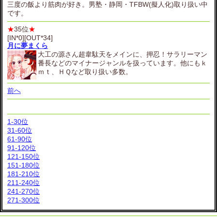
三度の飯より筋肉が好き。男塾・静岡・TFBW(擬人化)取り扱い中
です。
★
35位
★
[IN*0][OUT*34]
月に夢まくら
大工の源さん超韋駄天をメインに、押忍！サラリーマン
番長などのマイナージャンルを扱っています。他にもｋ
ｍｔ、ＨＱなど取り扱い多数。
前へ
1-30位
31-60位
61-90位
91-120位
121-150位
151-180位
181-210位
211-240位
241-270位
271-300位