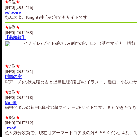
★
5位
★
[IN*0][OUT*45]
es'poire
あんスタ、Knights中心の何でもサイトです
★
6位
★
[IN*0][OUT*68]
【若桜鏡】
イナイレ/ゾイド/絶チル/創作/ポケモン（基本マイナー嗜好
★
7位
★
[IN*0][OUT*31]
紺碧の空
K(アニメ)の伏見猿比古と淡島世理(猿世)のイラスト、漫画、小説のサ
★
8位
★
[IN*0][OUT*18]
No.46
弱虫ペダルの新開×真波の超マイナーCPサイトです。まだできたて
★
9位
★
[IN*0][OUT*12]
+roof.
色々気分次第で。現在はアーマードコア系の雑BLSSメイン。4系、