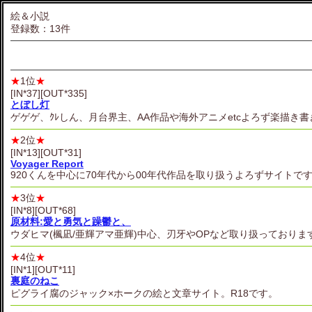
絵＆小説
登録数：13件
★
1位
★
[IN*37][OUT*335]
とぼし灯
ゲゲゲ、ｸﾚしん、月台界主、AA作品や海外アニメetcよろず楽描き
★
2位
★
[IN*13][OUT*31]
Voyager Report
920くんを中心に70年代から00年代作品を取り扱うよろずサイトで
★
3位
★
[IN*8][OUT*68]
原材料:愛と勇気と躁鬱と、
ウダヒマ(楓凪/亜輝アマ亜輝)中心、刃牙やOPなど取り扱っており
★
4位
★
[IN*1][OUT*11]
裏庭のねこ
ピグライ腐のジャック×ホークの絵と文章サイト。R18です。