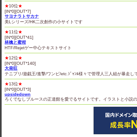
★
10位
★
[IN*0][OUT*7]
サヨナラトサカナ
美Lシリーズ/HK二次創作の小サイトです
★
11位
★
[IN*0][OUT*41]
林檎と蜜柑
HTF/Rejetゲー中心テキストサイト
★
12位
★
[IN*0][OUT*140]
大発狂
テニプリ/遊戯王/進撃/ワンピ/etc.ｼﾞｬﾝﾙ様々で管理人三人組が
★
13位
★
[IN*0][OUT*3]
upsidedown
ろくでなしブルースの正道館を愛でるサイトです。イラストと小説の