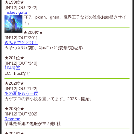
★199位★
[IN*12][OUT*222]
irislaevigata
FF7、pkmn、gnsn、魔界王子などの雑多お絵描きサイ
ト。
★200位★
[IN*12][OUT*201]
きみまでとどけ！
うそつきﾘﾘｨ(苑)、ｽﾄﾛﾎﾞｴｯｼﾞ(安堂/完結済)
★201位★
[IN*12][OUT*340]
104号室
LC、hustなど
★202位★
[IN*12][OUT*122]
あの夏をもう一度
カゲプロの夢小説を置いてます。2025～開始。
★203位★
[IN*12][OUT*202]
Reverse
某逃走番組の黒服が主 / 他L社
★204位★