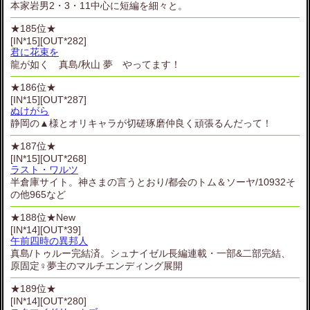
本家岩男2・3・11中心に短編を細々と。
★185位★
[IN*15][OUT*282]
君に花束を
龍が如く 真島/秋山 夢 やってます！
★186位★
[IN*15][OUT*287]
ぬけがら
静岡の▲様とオリキャラが切磋琢磨仲良く頑張るんだって！
★187位★
[IN*15][OUT*268]
ラスト・ワルツ
半倉庫サイト。神さまの言うとおり/都会のトム＆ソーヤ/10932そ
の他965など
★188位★
New
[IN*14][OUT*39]
午前四時の異邦人
真島/トゥルー完結済。シュナイゼル長編連載・一部&二部完結、
原固定♀夢主のマルチエンディング展開
★189位★
[IN*14][OUT*280]