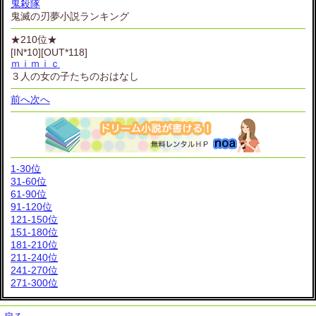
鬼殺隊
鬼滅の刃夢小説ランキング
★210位★
[IN*10][OUT*118]
ｍｉｍｉｃ
３人の女の子たちのおはなし
前へ
次へ
1-30位
31-60位
61-90位
91-120位
121-150位
151-180位
181-210位
211-240位
241-270位
271-300位