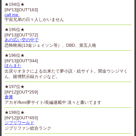
★194位★
[IN*13][OUT*163]
call me.
宇宙兄弟の日々人しかいません
★195位★
[IN*13][OUT*372]
あの広い空の中で
恐怖映画(13金ジェイソン等）、DBD、第五人格
★196位★
[IN*13][OUT*344]
ほらまた
出戻りオタクによる出来たて夢小説・絵サイト。闇金ウシジマく
ん、賭博黙示録カイジなど。
★197位★
[IN*12][OUT*259]
倉庫
アカギ/fkmt夢サイト/長編連載中 淡々と書いてます
★198位★
[IN*12][OUT*493]
ジブリワールド
ジブリファン総合ランク