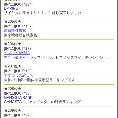
[IN*11][OUT*294]
EMPIRE
サイヤ人に夢見るサイト。引越し完了しました。
★205位★
[IN*11][OUT*197]
東京喰種検索
東京喰種総合検索集
★206位★
[IN*11][OUT*179]
ヒプマイ夢物語
男性声優キャララップバトル、ヒプノシスマイク夢ランキング。
★207位★
[IN*11][OUT*120]
オオカミに恋して
大神/大神伝の順位非表示型ランキングです
★208位★
[IN*11][OUT*95]
GANGSTA RANK
GANGSTA－ギャングスタ－の総合ランキング
★209位★
[IN*11][OUT*279]