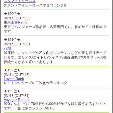
スタマイドリームズ
スタンドマイヒーローズ夢専門ランク!!
★190位★
[IN*14][OUT*353]
東京卍會RanK
東京リベンジャーズ作品夢、名変専門です。参加サイト様募集中
です。
★191位★
[IN*14][OUT*301]
花畑
試運転中。ソシャゲや乙女向けコンテンツなどの夢を取り扱って
います。エリオス/エイトリ/ツイステ/四百四鬼/㌘/カネブラ※現在
夢絵の方が多く置いてあります。
★192位★
[IN*14][OUT*46]
Layton Rank
レイトンシリーズの二次創作ランキング
★193位★
[IN*13][OUT*31]
Voyager Report
920くんを中心に70年代から00年代作品を取り扱うよろずサイト
です。一部に夢コンテンツ有り。