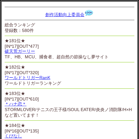
創作活動向上委員会
総合ランキング
登録数：580件
★181位★
[IN*17][OUT*477]
破天荒ガーリー
TF、HB、MCU、捕食者、超自然の節操なし夢サイト
★182位★
[IN*17][OUT*320]
ワールドトリガーRanK
ワールドトリガーランキング
★183位★
[IN*17][OUT*610]
＊ハナ恋＊
STORMLOVER/テニスの王子様/SOUL EATER/炎炎ノ消防隊/H×H
など置いてます！
★184位★
[IN*16][OUT*135]
くびなし