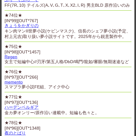
FF(7R､10) テイルズ(A､V､G､T､X､X2､I､R) 男主BLD 原作沿いのみ
★74位★
[IN*99][OUT*767]
きょうをかぎりの
キン肉マンII世夢小説(ケビンマスク)、信長のシェフ夢小説(予定、
村上元吉)取り扱い夢小説サイトです。2025年から鋭意製作中。
★75位★
[IN*98][OUT*1457]
Regen
女主で短編中心//刃牙/第五人格/DbD/鳴門/龍如/審眼/無期迷途など
★76位★
[IN*97][OUT*266]
memento
スマブラ夢小説FE組、アイク中心
★77位★
[IN*97][OUT*136]
ハーデンベルギア
金カ夢オンリー/原作沿い連載中。短編も色々と。
★78位★
[IN*96][OUT*1348]
夜のとばり