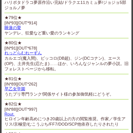
ハリポタドラコ夢原作沿い完結/ドラクエ11カミュ夢/ジョジョ5部
ジョルノ夢
★79位★
[IN*93][OUT*914]
睡蓮の愛
ヤンデレ、狂愛など重い愛のランキング
★80位★
[IN*91][OUT*678]
れっどらむれーずん
カルエゴ(魔入間)、ピッコロ(DB超)、ジン(DCコナン)、エース
(OP)、土井先生(忍たま)……ほか、いろんなジャンルの夢小説。旧
フォレストページから移転。
★81位★
[IN*89][OUT*262]
早乙女学園
うたプリ専門ランク!関係サイト様の参加御気軽にどうぞ。
★82位★
[IN*88][OUT*997]
Rout.
ヒロイン年齢高めにつき20歳以上の方の閲覧推奨。作家／学生ア
リス/京極堂/むこうぶち/FF7/DOD/SCP他依存したりされたり