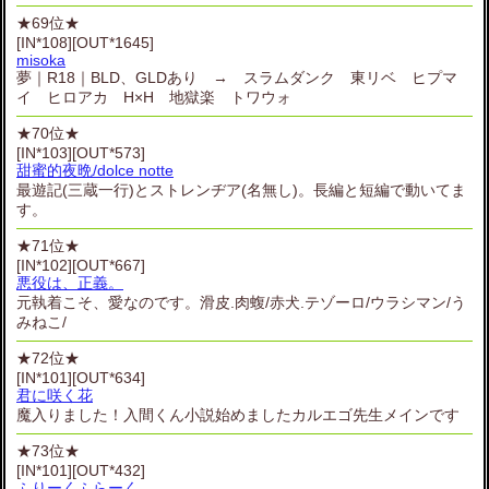
★69位★
[IN*108][OUT*1645]
misoka
夢｜R18｜BLD、GLDあり → スラムダンク 東リベ ヒプマ
イ ヒロアカ H×H 地獄楽 トワウォ
★70位★
[IN*103][OUT*573]
甜蜜的夜晩/dolce notte
最遊記(三蔵一行)とストレンヂア(名無し)。長編と短編で動いてま
す。
★71位★
[IN*102][OUT*667]
悪役は、正義。
元執着こそ、愛なのです。滑皮.肉蝮/赤犬.テゾーロ/ウラシマン/う
みねこ/
★72位★
[IN*101][OUT*634]
君に咲く花
魔入りました！入間くん小説始めましたカルエゴ先生メインです
★73位★
[IN*101][OUT*432]
ふりーくふらーく