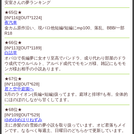
安室さんの夢ランキング
★65位★
[IN*116][OUT*1224]
夜汽車
金カム原作沿い、現パロ他短編/短編にmp100、落乱、BBB/一部
R18
★66位★
[IN*113][OUT*1189]
白詰草
オバロで長編夢に女オリ至高でパンドラ、成り代わり部屋のドラ
ウ成代でウルベルト、アルベド成代でモモンガ様、雑記にもモモ
ンガ様お相手の小説あります。
★67位★
[IN*110][OUT*628]
君と空中庭園へ
3月のライオン(長編+短編)扱ってます。庭球と排球!!も有。全体的
にほのぼのしながら甘くしてます。
★68位★
[IN*109][OUT*529]
ゆめゆめはりねずみ
主に赤髪の白雪姫の夢小説を取り扱っています。オビ君落ちメイ
ンです。なるべく毎週土、日曜日のどちらかで更新しています。