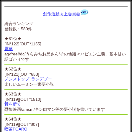
創作活動向上委員会
総合ランキング
登録数：580件
★61位★
[IN*122][OUT*1155]
露草
ag/free!/dc/うらみちお兄さん/その他諸々ハピエン主義、基本甘い
話ばかりです
★62位★
[IN*121][OUT*653]
ノンストップ･ランデブー
楽しいムーミン一家夢小説
★63位★
[IN*119][OUT*1510]
骨を断て
恐怖映画/amcm/キン肉マン等の夢小説を書いています
★64位★
[IN*119][OUT*807]
喫茶POARO