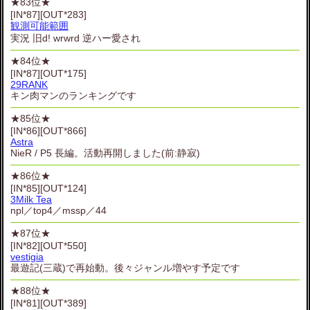
★83位★
[IN*87][OUT*283]
観測可能範囲
実況 旧d! wrwrd 逆ハー愛され
★84位★
[IN*87][OUT*175]
29RANK
キン肉マンのランキングです
★85位★
[IN*86][OUT*866]
Astra
NieR / P5 長編。活動再開しました(前:静寂)
★86位★
[IN*85][OUT*124]
3Milk Tea
npl／top4／mssp／44
★87位★
[IN*82][OUT*550]
vestigia
最遊記(三蔵)で再始動。後々ジャンル増やす予定です
★88位★
[IN*81][OUT*389]