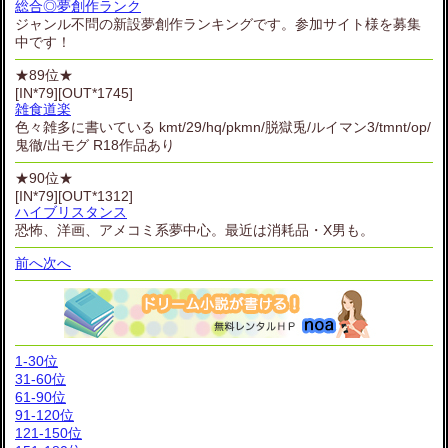
総合◎夢創作ランク
ジャンル不問の新設夢創作ランキングです。参加サイト様を募集
中です！
★89位★
[IN*79][OUT*1745]
雑食道楽
色々雑多に書いている kmt/29/hq/pkmn/脱獄兎/ルイマン3/tmnt/op/
鬼徹/出モグ R18作品あり
★90位★
[IN*79][OUT*1312]
ハイブリスタンス
恐怖、洋画、アメコミ系夢中心。最近は消耗品・X男も。
前へ
次へ
1-30位
31-60位
61-90位
91-120位
121-150位